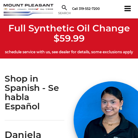
Call
319-552-7200
SEARCH
Full Synthetic Oil Change
$59.99
schedule service with us, see dealer for details, some exclusions apply
Shop in
Spanish - Se
habla
Español
Daniela